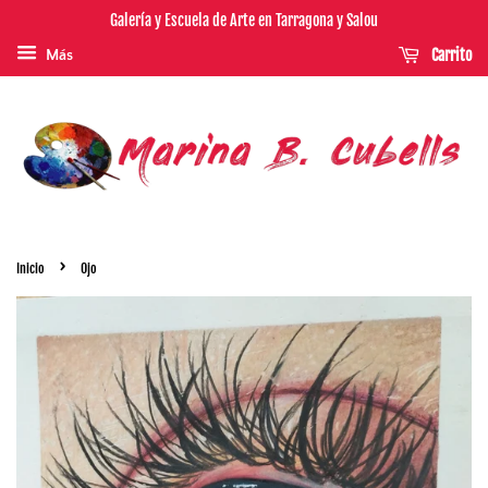
Galería y Escuela de Arte en Tarragona y Salou
Carrito
Más
›
Inicio
Ojo