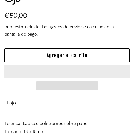
Precio
Precio
€50,00
habitual
de
Impuesto incluido. Los
gastos de envío
se calculan en la
venta
pantalla de pago.
Agregar al carrito
El ojo
Técnica: Lápices policromos sobre papel
Tamaño: 13 x 18 cm