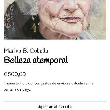
Marina B. Cubells
Belleza atemporal
Precio
Precio
€500,00
habitual
de
Impuesto incluido. Los
gastos de envío
se calculan en la
venta
pantalla de pago.
Agregar al carrito